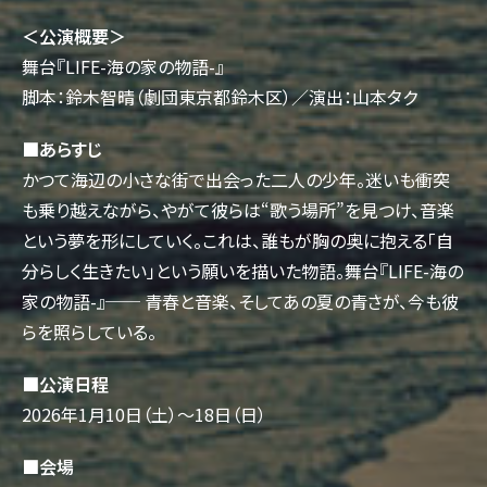
＜公演概要＞
舞台『LIFE-海の家の物語-』
脚本：鈴木智晴（劇団東京都鈴木区）／演出：山本タク
■あらすじ
かつて海辺の小さな街で出会った二人の少年。迷いも衝突
も乗り越えながら、やがて彼らは“歌う場所”を見つけ、音楽
という夢を形にしていく。これは、誰もが胸の奥に抱える「自
分らしく生きたい」という願いを描いた物語。舞台『LIFE-海の
家の物語-』── 青春と音楽、そしてあの夏の青さが、今も彼
らを照らしている。
■公演日程
2026年1月10日（土）～18日（日）
■会場