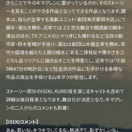
きたことで今のキマグレンに繋がっているのか、そのストーリ
ーを見ることができる作品となってできる作品となります。脚
本は、自らが主宰する演劇ユニット「劇団東京都鈴木区」にて
脚本・演出を務め、近年では 2.5 次元舞台や朗読劇の脚本・
演出のほか、TV アニメのシナリオにも携わるなど注目の劇
作家・鈴木智晴が手掛け、演出は劇団山本屋主宰を務め、年
代や国境を越えた人間の根本にある二律背反や愚かさをコ
ミカル且つリアルに描き出すことを得意とし、近年では「午前
5時47分の時計台」など社会派の作品にも手がける多様な
作品の演出を手掛ける山本タクが担当します。
ストーリー部分のISEKI、KUREI役を演じるキャストも含めて
詳細は後日発表となります。舞台化が決定となり、キマグレ
ンの二人からのコメントも到着！
【ISEKIコメント】
あぁ、若いな。キラキラしてるな。熱過ぎて、恥ずかしいな。