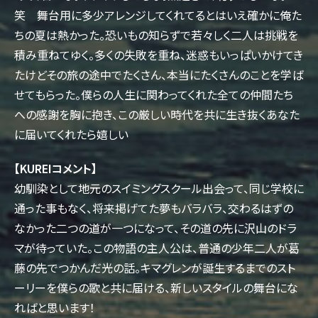
笑 舞台用に多少アレンジしてくれてるとはいえ確かに俺た
ちの夏は熱かった。恐いもの知らずで若々しく二人は挑戦を
積み重ねてゆく。多くの失敗を重ね、迷惑もいっぱいかけてき
たけどその旅の途中でたくさん、本当にたくさんのことを学ば
せてもらった。僕らの人生に関わってくれた全ての仲間たち
への感謝を胸に抱き、この厳しい時代を共に生き抜くあなた
に届いてくれたら嬉しい
【KUREIコメント】
幼馴染として地元のスイミングスクール出会って、同じ学校に
通った事もなく、将来掲げてた夢もバラバラ、交わるはずの
なかった二つの道が一つになって、その道の先に沢山のドラ
マが待っていた。この物語の主人公は、普通の少年二人が葛
藤の先でつかんだ光の話。キマグレンが誕生するまでのスト
ーリーを僕らの歌と共に届ける、新しいスタイルの舞台にな
ればと思います！