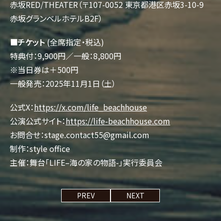
赤坂RED/THEATER（〒107-0052 東京都港区赤坂3-10-9
赤坂グランベルホテルB2F）
■チケット
(全席指定・税込)
特典付：9,900円／一般：8,800円
※当日券は＋500円
一般発売：2025年11月1日（土）
公式X：
https://x.com/life_beachhouse
公演公式サイト：
https://life-beachhouse.com
お問合せ：stage.contact55@gmail.com
制作：style office
主催：舞台「LIFE–海の家の物語-」実行委員会
投
PREV
NEXT